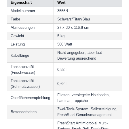
Eigenschaft
Wert
Modellnummer
3555N
Farbe
Schwarz/Titan/Blau
Abmessungen
27 x 30 x 116,8 cm
Gewicht
5 kg
Leistung
560 Watt
Nicht angegeben, aber laut
Kabellänge
Bewertung ausreichend
Tankkapazität
0,82 l
(Frischwasser)
Tankkapazität
0,62 l
(Schmutzwasser)
Fliesen, versiegelte Holzböden,
Oberflächenempfehlung
Laminat, Teppiche
Zwei-Tank-System, Selbstreinigung,
Besonderheiten
FreshStart-Geruchsmanagement
FreshStart Antimicrobial Multi-
Surface Brush Roll, FreshStart