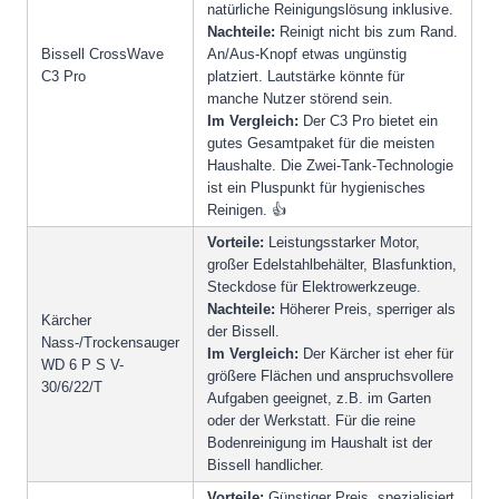
natürliche Reinigungslösung inklusive.
Nachteile:
Reinigt nicht bis zum Rand.
Bissell CrossWave
An/Aus-Knopf etwas ungünstig
C3 Pro
platziert. Lautstärke könnte für
manche Nutzer störend sein.
Im Vergleich:
Der C3 Pro bietet ein
gutes Gesamtpaket für die meisten
Haushalte. Die Zwei-Tank-Technologie
ist ein Pluspunkt für hygienisches
Reinigen. 👍
Vorteile:
Leistungsstarker Motor,
großer Edelstahlbehälter, Blasfunktion,
Steckdose für Elektrowerkzeuge.
Nachteile:
Höherer Preis, sperriger als
Kärcher
der Bissell.
Nass-/Trockensauger
Im Vergleich:
Der Kärcher ist eher für
WD 6 P S V-
größere Flächen und anspruchsvollere
30/6/22/T
Aufgaben geeignet, z.B. im Garten
oder der Werkstatt. Für die reine
Bodenreinigung im Haushalt ist der
Bissell handlicher.
Vorteile:
Günstiger Preis, spezialisiert