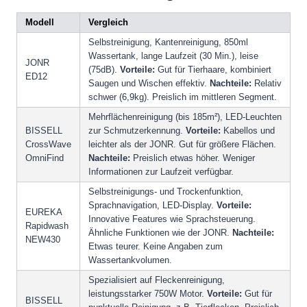
Modell
Vergleich
Selbstreinigung, Kantenreinigung, 850ml
Wassertank, lange Laufzeit (30 Min.), leise
JONR
(75dB).
Vorteile:
Gut für Tierhaare, kombiniert
ED12
Saugen und Wischen effektiv.
Nachteile:
Relativ
schwer (6,9kg). Preislich im mittleren Segment.
Mehrflächenreinigung (bis 185m²), LED-Leuchten
BISSELL
zur Schmutzerkennung.
Vorteile:
Kabellos und
CrossWave
leichter als der JONR. Gut für größere Flächen.
OmniFind
Nachteile:
Preislich etwas höher. Weniger
Informationen zur Laufzeit verfügbar.
Selbstreinigungs- und Trockenfunktion,
Sprachnavigation, LED-Display.
Vorteile:
EUREKA
Innovative Features wie Sprachsteuerung.
Rapidwash
Ähnliche Funktionen wie der JONR.
Nachteile:
NEW430
Etwas teurer. Keine Angaben zum
Wassertankvolumen.
Spezialisiert auf Fleckenreinigung,
leistungsstarker 750W Motor.
Vorteile:
Gut für
BISSELL